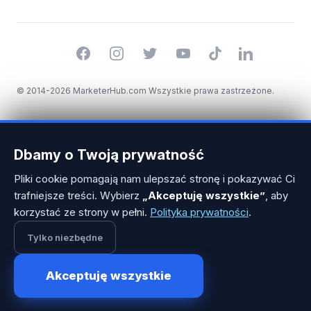
Facebook
Instagram
Twitter
YouTube
TikTok
LinkedIn
© 2014-2026 MarketerHub.com Wszystkie prawa zastrzeżone.
Dbamy o Twoją prywatność
×
Potrzebujesz dobrego
Pliki cookie pomagają nam ulepszać stronę i pokazywać Ci
copywritera? Powiedz mi więcej o
trafniejsze treści. Wybierz
„Akceptuję wszystkie”
, aby
projekcie, a pomogę w doborze.
korzystać ze strony w pełni.
Polityka prywatności
.
Tylko niezbędne
Akceptuję wszystkie
1