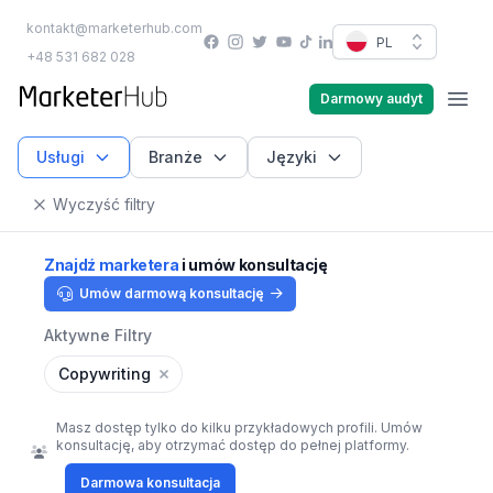
kontakt@marketerhub.com
Facebook
Instagram
Twitter
YouTube
PL
TikTok
LinkedIn
+48 531 682 028
marketerhub.com
Darmowy audyt
Men
Usługi
Branże
Języki
Wyczyść filtry
Znajdź marketera
i umów konsultację
Umów darmową konsultację
Aktywne Filtry
Copywriting
Masz dostęp tylko do kilku przykładowych profili. Umów
konsultację, aby otrzymać dostęp do pełnej platformy.
Darmowa konsultacja