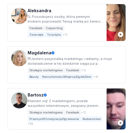
Aleksandra
🔍 Poszukujesz osoby, która pewnym
krokiem poprowadzi Twoją markę po świecie
social media?...
Facebook
Copywriting
Zwierzęta
Turystyka
+13
Magdalena
👋Jestem pasjonatką marketingu i reklamy, a moje
doświadczenie w tej dziedzinie sięga już p...
Strategia marketingowa
Facebook
+12
Beauty
Nieruchomości/Wnętrza/Ogród/Dom
+41
Bartosz
Kłaniam się! Z marketingiem, przede
wszystkim internetowym, związany jestem
od blisko 10...
Strategia marketingowa
Facebook
+12
Przemysł/Klimatyzacja/Ogrzewanie
Budownictwo
+56