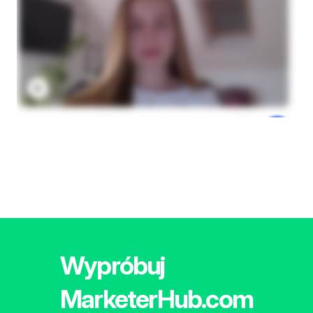
Wypróbuj
MarketerHub.com