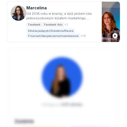
Marcelina
Od 2016 roku w branży, a dziś jestem tzw.
jednoosobowym działem marketingu.
Specjalizuje s...
Facebook
Facebook Ads
+3
Edukacja/Języki/Szkolenia/Nauka
Finanse/Ubezpieczenia/Inwestowanie
+131