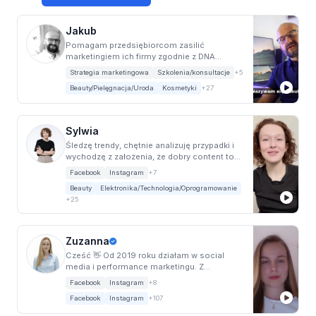
Jakub
Pomagam przedsiębiorcom zasilić
marketingiem ich firmy zgodnie z DNA
organizacji, celami b...
Strategia marketingowa
Szkolenia/konsultacje
+5
Beauty/Pielęgnacja/Uroda
Kosmetyki
+27
Sylwia
Śledzę trendy, chętnie analizuję przypadki i
wychodzę z założenia, że dobry content to
jed...
Facebook
Instagram
+7
Beauty
Elektronika/Technologia/Oprogramowanie
+25
Zuzanna
Cześć 👋 Od 2019 roku działam w social
media i performance marketingu. Z
wykształcenia jest...
Facebook
Instagram
+8
Facebook
Instagram
+107