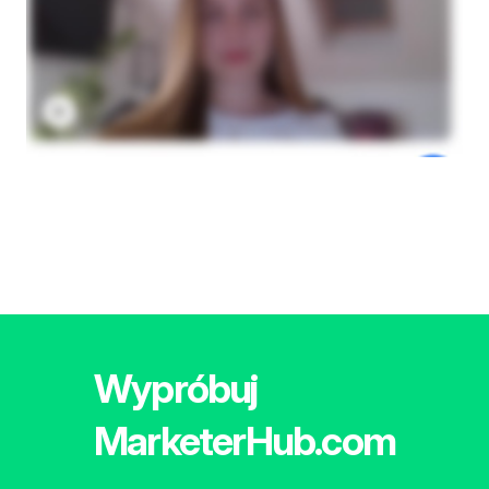
Wypróbuj
MarketerHub.com