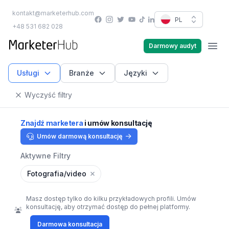
kontakt@marketerhub.com
Facebook
Instagram
Twitter
YouTube
PL
TikTok
LinkedIn
+48 531 682 028
marketerhub.com
Darmowy audyt
Men
Usługi
Branże
Języki
Wyczyść filtry
Znajdź marketera
i umów konsultację
Umów darmową konsultację
Aktywne Filtry
Fotografia/video
Masz dostęp tylko do kilku przykładowych profili. Umów
konsultację, aby otrzymać dostęp do pełnej platformy.
Darmowa konsultacja