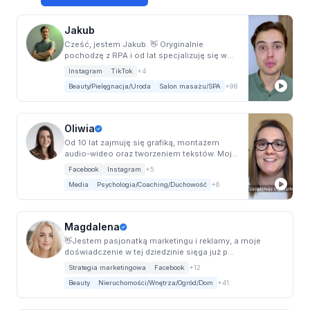
Jakub
Cześć, jestem Jakub. 👋 Oryginalnie
pochodzę z RPA i od lat specjalizuję się w
tworzeniu t...
Instagram
TikTok
+4
Beauty/Pielęgnacja/Uroda
Salon masażu/SPA
+98
Oliwia
Od 10 lat zajmuję się grafiką, montażem
audio-wideo oraz tworzeniem tekstów. Moja
działaln...
Facebook
Instagram
+5
Media
Psychologia/Coaching/Duchowość
+6
Magdalena
👋Jestem pasjonatką marketingu i reklamy, a moje
doświadczenie w tej dziedzinie sięga już p...
Strategia marketingowa
Facebook
+12
Beauty
Nieruchomości/Wnętrza/Ogród/Dom
+41