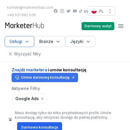
kontakt@marketerhub.com
Facebook
Instagram
Twitter
YouTube
PL
TikTok
LinkedIn
+48 531 682 028
marketerhub.com
Darmowy audyt
Men
Usługi
Branże
Języki
Wyczyść filtry
Znajdź marketera
i umów konsultację
Umów darmową konsultację
Aktywne Filtry
Google Ads
Masz dostęp tylko do kilku przykładowych profili. Umów
konsultację, aby otrzymać dostęp do pełnej platformy.
Darmowa konsultacja