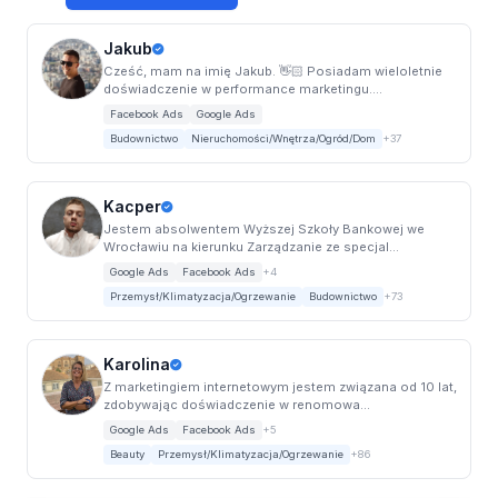
Jakub
Cześć, mam na imię Jakub. 👋🏻 Posiadam wieloletnie
doświadczenie w performance marketingu....
Facebook Ads
Google Ads
Budownictwo
Nieruchomości/Wnętrza/Ogród/Dom
+37
Kacper
Jestem absolwentem Wyższej Szkoły Bankowej we
Wrocławiu na kierunku Zarządzanie ze specjal...
Google Ads
Facebook Ads
+4
Przemysł/Klimatyzacja/Ogrzewanie
Budownictwo
+73
Karolina
Z marketingiem internetowym jestem związana od 10 lat,
zdobywając doświadczenie w renomowa...
Google Ads
Facebook Ads
+5
Beauty
Przemysł/Klimatyzacja/Ogrzewanie
+86