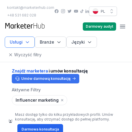
kontakt@marketerhub.com
Facebook
Instagram
Twitter
YouTube
PL
TikTok
LinkedIn
+48 531 682 028
marketerhub.com
Darmowy audyt
Men
Usługi
Branże
Języki
Wyczyść filtry
Znajdź marketera
i umów konsultację
Umów darmową konsultację
Aktywne Filtry
Influencer marketing
Masz dostęp tylko do kilku przykładowych profili. Umów
konsultację, aby otrzymać dostęp do pełnej platformy.
Darmowa konsultacja