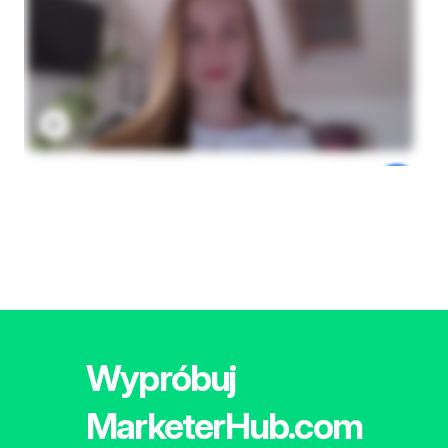
Wypróbuj
MarketerHub.com