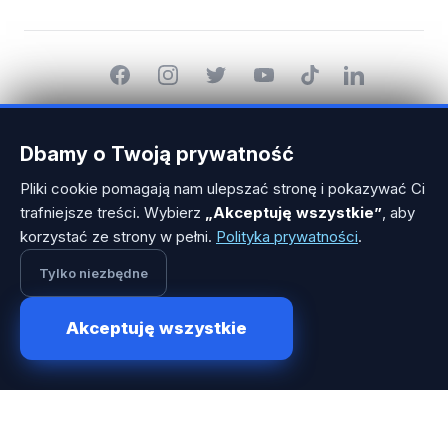
Facebook
Instagram
Twitter
YouTube
TikTok
LinkedIn
© 2014-2026 MarketerHub.com Wszystkie prawa zastrzeżone.
Dbamy o Twoją prywatność
×
Współpraca z influencerami może
Pliki cookie pomagają nam ulepszać stronę i pokazywać Ci
dać świetne efekty. Chcesz
trafniejsze treści. Wybierz
„Akceptuję wszystkie”
, aby
poznać naszych specjalistów?
korzystać ze strony w pełni.
Polityka prywatności
.
Tylko niezbędne
Akceptuję wszystkie
1