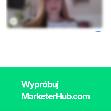
Wypróbuj
MarketerHub.com