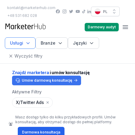
kontakt@marketerhub.com
Facebook
Instagram
Twitter
YouTube
PL
TikTok
LinkedIn
+48 531 682 028
marketerhub.com
Darmowy audyt
Men
Usługi
Branże
Języki
Wyczyść filtry
Znajdź marketera
i umów konsultację
Umów darmową konsultację
Aktywne Filtry
X/Twitter Ads
Masz dostęp tylko do kilku przykładowych profili. Umów
konsultację, aby otrzymać dostęp do pełnej platformy.
Darmowa konsultacja