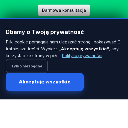
Darmowa konsultacja
Dbamy o Twoją prywatność
Footer
×
Reklamy na X mogą być
Pliki cookie pomagają nam ulepszać stronę i pokazywać Ci
skuteczne dla Twojej branży.
trafniejsze treści. Wybierz
„Akceptuję wszystkie”
, aby
Chcesz poznać specjalistów?
korzystać ze strony w pełni.
Polityka prywatności
.
Tylko niezbędne
Akceptuję wszystkie
1
Rekrutujemy, weryfikujemy i udostępniamy najlepszych
marketerów w Polsce. W ciągu ostatnich 12 lat zdobyliśmy
doświadczenie pozwalające na dogłębną weryfikację
umiejętności specjalistów ds. marketingu.
Platforma
Zasady